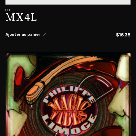
CD
MX4L
$
16.35
Ajouter au panier